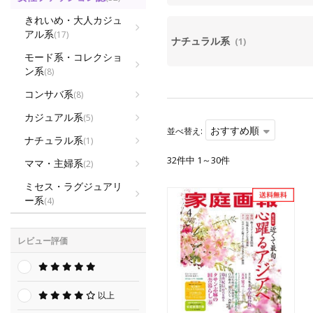
きれいめ・大人カジュ
アル系
(17)
ナチュラル系
(1)
モード系・コレクショ
ン系
(8)
コンサバ系
(8)
カジュアル系
(5)
おすすめ順
並べ替え:
ナチュラル系
(1)
32件中 1～30件
ママ・主婦系
(2)
ミセス・ラグジュアリ
ー系
(4)
レビュー評価
以上