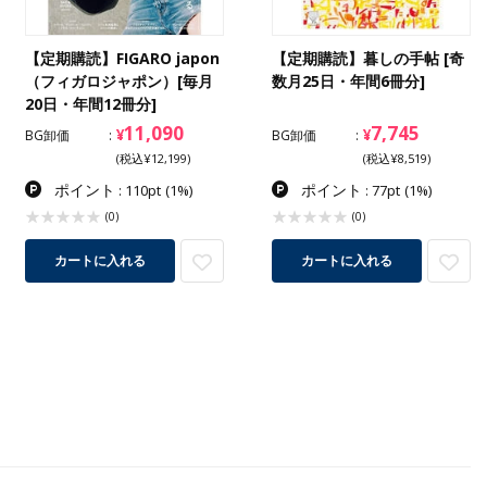
【定期購読】FIGARO japon
【定期購読】暮しの手帖 [奇
（フィガロジャポン）[毎月
数月25日・年間6冊分]
20日・年間12冊分]
11,090
7,745
¥
¥
BG卸価
BG卸価
(税込¥12,199)
(税込¥8,519)
ポイント
ポイント
: 110pt
(1%)
: 77pt
(1%)
(0)
(0)
カートに入れる
カートに入れる