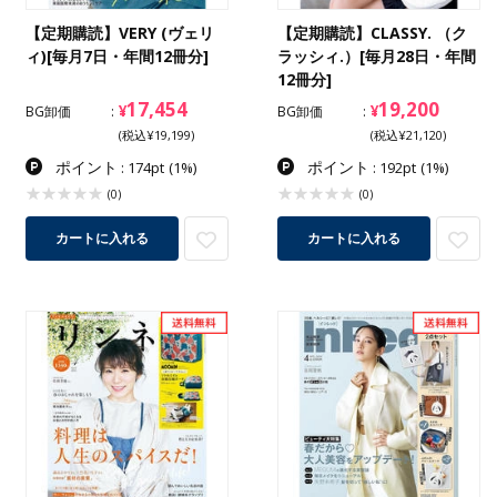
【定期購読】VERY (ヴェリ
【定期購読】CLASSY. （ク
ィ)[毎月7日・年間12冊分]
ラッシィ.）[毎月28日・年間
12冊分]
17,454
19,200
¥
¥
BG卸価
BG卸価
(税込¥19,199)
(税込¥21,120)
ポイント
ポイント
: 174pt
(1%)
: 192pt
(1%)
(0)
(0)
カートに入れる
カートに入れる