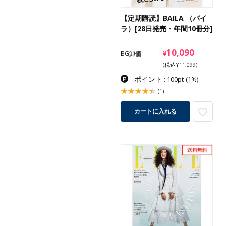
【定期購読】BAILA （バイ
ラ）[28日発売・年間10冊分]
10,090
¥
BG卸価
(税込¥11,099)
ポイント
: 100pt
(1%)
(1)
カートに入れる