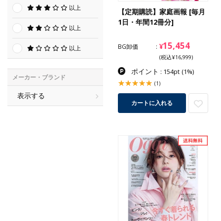
以上
【定期購読】家庭画報 [毎月
1日・年間12冊分]
以上
15,454
¥
BG卸価
以上
(税込¥16,999)
ポイント
: 154pt
(1%)
メーカー・ブランド
(1)
表示する
カートに入れる