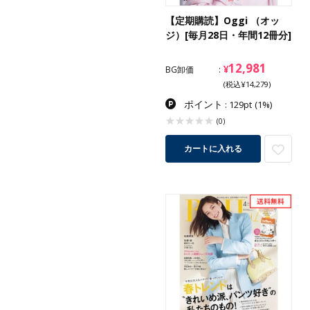
【定期購読】Oggi （オッ
ジ）[毎月28日・年間12冊分]
12,981
¥
BG卸価
(税込¥14,279)
ポイント
: 129pt
(1%)
(0)
カートに入れる