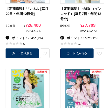
【定期購読】リンネル [毎月
【定期購読】inRED （イン
20日・年間12冊分]
レッド）[毎月7日・年間12
冊分]
26,400
27,709
¥
¥
BG卸価
BG卸価
(税込¥29,040)
(税込¥30,479)
ポイント
ポイント
: 264pt
(1%)
: 277pt
(1%)
(0)
(0)
カートに入れる
カートに入れる