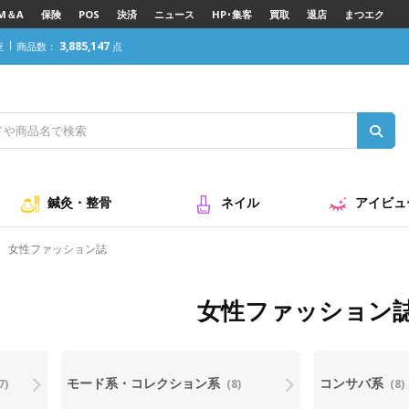
M＆A
保険
POS
決済
ニュース
HP･集客
買取
退店
まつエク
3,885,147
座
商品数：
点
鍼灸・整骨
ネイル
アイビュ
女性ファッション誌
女性ファッション
モード系・コレクション系
コンサバ系
7)
(8)
(8)