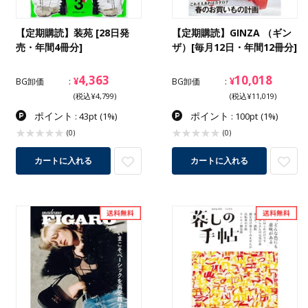
【定期購読】装苑 [28日発
【定期購読】GINZA （ギン
売・年間4冊分]
ザ）[毎月12日・年間12冊分]
4,363
10,018
¥
¥
BG卸価
BG卸価
(税込¥4,799)
(税込¥11,019)
ポイント
ポイント
: 43pt
(1%)
: 100pt
(1%)
(0)
(0)
カートに入れる
カートに入れる