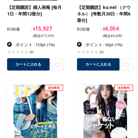
【定期購読】婦人画報 [毎月
【定期購読】ku:nel （クウ
1日・年間12冊分]
ネル） [奇数月20日・年間6
冊分]
15,927
6,054
¥
¥
BG卸価
BG卸価
(税込¥17,519)
(税込¥6,659)
ポイント
ポイント
: 159pt
(1%)
: 60pt
(1%)
(0)
(0)
カートに入れる
カートに入れる