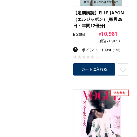
【定期購読】ELLE JAPON
（エルジャポン）[毎月28
日・年間12冊分]
10,981
¥
BG卸価
(税込¥12,079)
ポイント
: 109pt
(1%)
(0)
カートに入れる