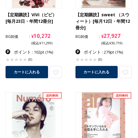
【定期購読】ViVi（ビビ）
【定期購読】sweet （スウ
[毎月23日・年間12冊分]
ィート）[毎月12日・年間12
冊分]
10,272
27,927
¥
¥
BG卸価
BG卸価
(税込¥11,299)
(税込¥30,719)
ポイント
ポイント
: 102pt
(1%)
: 279pt
(1%)
(0)
(0)
カートに入れる
カートに入れる