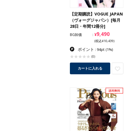
【定期購読】VOGUE JAPAN
（ヴォーグジャパン）[毎月
28日・年間12冊分]
9,490
¥
BG卸価
(税込¥10,439)
ポイント
: 94pt
(1%)
(0)
カートに入れる