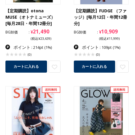
【定期購読】otona
【定期購読】FUDGE （ファ
MUSE（オトナミューズ）
ッジ）[毎月12日・年間12冊
[毎月28日・年間12冊分]
分]
21,490
10,909
¥
¥
BG卸価
BG卸価
(税込¥23,639)
(税込¥11,999)
ポイント
ポイント
: 214pt
(1%)
: 109pt
(1%)
(0)
(0)
カートに入れる
カートに入れる