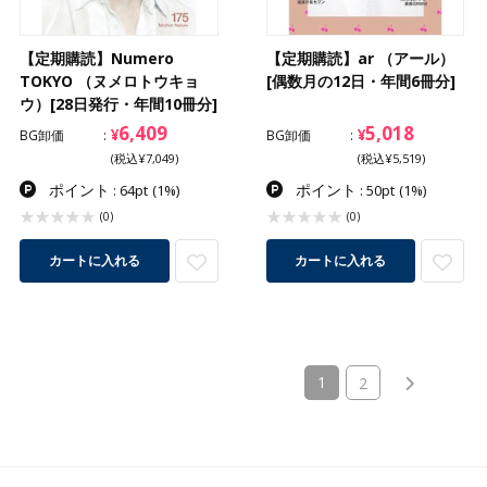
【定期購読】Numero
【定期購読】ar （アール）
TOKYO （ヌメロトウキョ
[偶数月の12日・年間6冊分]
ウ）[28日発行・年間10冊分]
6,409
5,018
¥
¥
BG卸価
BG卸価
(税込¥7,049)
(税込¥5,519)
ポイント
ポイント
: 64pt
(1%)
: 50pt
(1%)
(0)
(0)
カートに入れる
カートに入れる
(current)
1
2