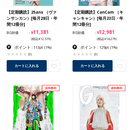
【定期購読】25ans （ヴァ
【定期購読】CanCam （キ
ンサンカン）[毎月28日・年
ャンキャン）[毎月23日・年
間12冊分]
間12冊分]
11,381
12,981
¥
¥
BG卸価
BG卸価
(税込¥12,519)
(税込¥14,279)
ポイント
ポイント
: 113pt
(1%)
: 129pt
(1%)
(0)
(0)
カートに入れる
カートに入れる