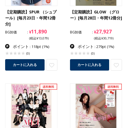
【定期購読】SPUR （シュプ
【定期購読】GLOW （グロ
ール）[毎月23日・年間12冊
ー）[毎月28日・年間12冊分]
分]
11,890
27,927
¥
¥
BG卸価
BG卸価
(税込¥13,079)
(税込¥30,719)
ポイント
ポイント
: 118pt
(1%)
: 279pt
(1%)
(0)
(0)
カートに入れる
カートに入れる