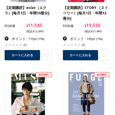
【定期購読】eclat（エク
【定期購読】STORY （スト
ラ）[毎月1日・年間10冊分]
ーリー）[毎月1日・年間12
冊分]
11,545
19,536
¥
¥
BG卸価
BG卸価
(税込¥12,699)
(税込¥21,489)
ポイント
ポイント
: 115pt
(1%)
: 195pt
(1%)
(0)
(0)
カートに入れる
カートに入れる