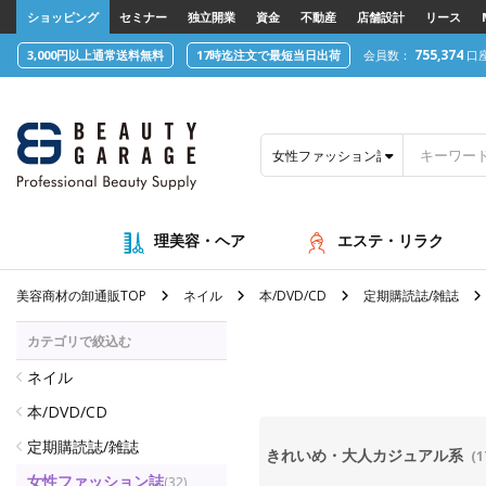
text.skipToContent
text.skipToNavigation
ショッピング
セミナー
独立開業
資金
不動産
店舗設計
リース
755,374
3,000円以上通常送料無料
17時迄注文で最短当日出荷
会員数：
口
女性ファッション誌
理美容・ヘア
エステ・リラク
美容商材の卸通販TOP
ネイル
本/DVD/CD
定期購読誌/雑誌
カテゴリで絞込む
ネイル
本/DVD/CD
定期購読誌/雑誌
きれいめ・大人カジュアル系
(1
女性ファッション誌
(32)