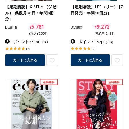
【定期購読】GISELe （ジゼ
【定期購読】LEE（リー） [7
ル）[偶数月28日・年間6冊
日発売・年間10冊分]
分]
5,781
9,272
¥
¥
BG卸価
BG卸価
(税込¥6,359)
(税込¥10,199)
ポイント
ポイント
: 57pt
(1%)
: 92pt
(1%)
(2)
(2)
カートに入れる
カートに入れる