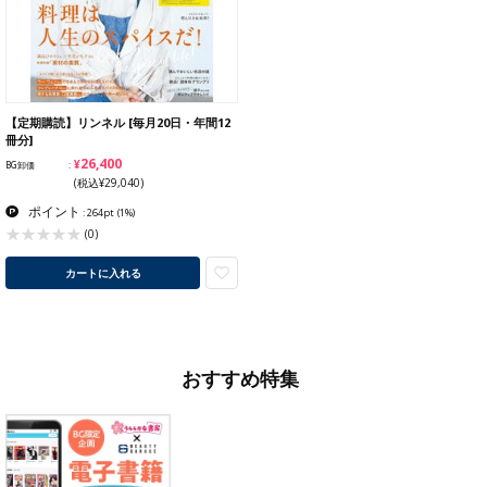
【定期購読】リンネル [毎月20日・年間12
冊分]
¥26,400
BG卸価
(税込¥29,040)
ポイント
: 264pt
(1%)
(0)
カートに入れる
おすすめ特集