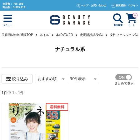
text.skipToContent
text.skipToNavigation
会員数：
755,286
ヘルプ・お問い合わせ
新規登録・ログイン
商品数：
3,895,218
0
商品検索
カート
メニュー
美容商材の卸通販TOP
ネイル
本/DVD/CD
定期購読誌/雑誌
女性ファッション誌
ナチュラル系
おすすめ順
30
件表示
絞り込み
まとめて表示
1件中 1～1件