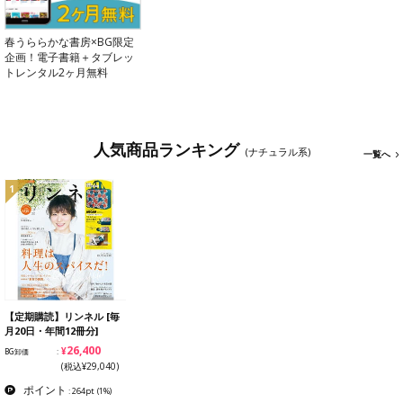
春うららかな書房×BG限定
企画！電子書籍＋タブレッ
トレンタル2ヶ月無料
人気商品ランキング
(ナチュラル系)
一覧へ
1
【定期購読】リンネル [毎
月20日・年間12冊分]
¥26,400
BG卸価
(税込¥29,040)
ポイント
: 264pt
(1%)