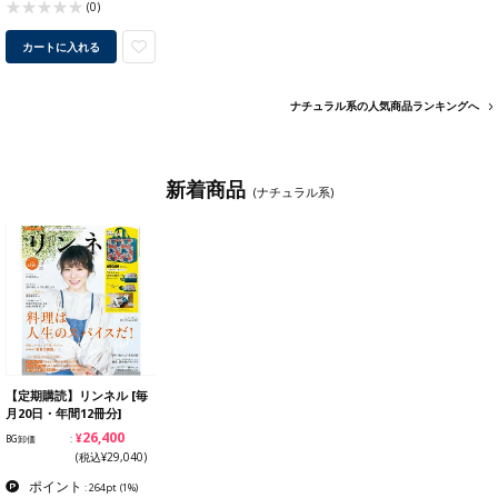
(0)
カートに入れる
ナチュラル系の人気商品ランキングへ
新着商品
(ナチュラル系)
【定期購読】リンネル [毎
月20日・年間12冊分]
¥26,400
BG卸価
(税込¥29,040)
ポイント
: 264pt
(1%)