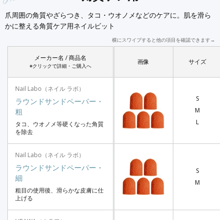
爪周囲の角質やざらつき、タコ・ウオノメなどのケアに。肌を滑ら
かに整える角質ケア用ネイルビット
横にスワイプすると他の項目を確認できます→
メーカー名 / 商品名
画像
サイズ
※クリックで詳細・ご購入へ
Nail Labo（ネイル ラボ）
S
ラウンドサンドペーパー・
M
粗
L
タコ、ウオノメ等硬くなった角質
を除去
Nail Labo（ネイル ラボ）
ラウンドサンドペーパー・
S
細
M
粗目の使用後、滑らかな皮膚に仕
上げる