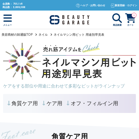
text.skipToContent
text.skipToNavigation
会員数：
755,141
ヘルプ・お問い合わせ
新規登録・ログイン
商品数：
3,899,388
0
商品検索
カート
メニュー
美容商材の卸通販TOP
ネイル
ネイルマシン用ビット 用途別早見表
ケアをする部位や用途に合わせて多彩なビットがラインナップ
角質ケア用
ケア用
オフ・フィルイン用
角質ケア用