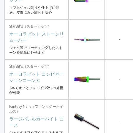
ソフトジェル削りや仕上げに最
適。皮膚に近い部分も安心
StarBit's（スタービッツ）
オーロラビット ストーンリ
-
ムーバー
ジェル等でコーティングしたスト
ーンを簡単に外せます
StarBit's（スタービッツ）
オーロラビット コンビネー
-
ションコーン C
1本でオフとフィルイン2つの施術
が可能
Fantasy Nails（ファンタジーネイ
ルズ）
ラージバレルカーバイト コ
-
ース
ジェルのオフやアクリルスカルプ