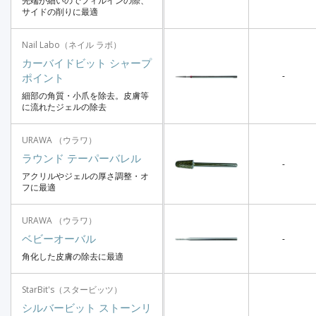
先端が細いのでフィルインの際、
サイドの削りに最適
Nail Labo（ネイル ラボ）
カーバイドビット シャープ
-
ポイント
細部の角質・小爪を除去。皮膚等
に流れたジェルの除去
URAWA （ウラワ）
ラウンド テーパーバレル
-
アクリルやジェルの厚さ調整・オ
フに最適
URAWA （ウラワ）
ベビーオーバル
-
角化した皮膚の除去に最適
StarBit's（スタービッツ）
シルバービット ストーンリ