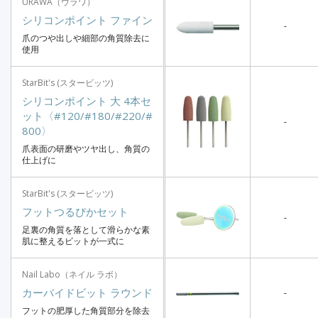
URAWA（ウラワ）
シリコンポイント ファイン
-
爪のつや出しや細部の角質除去に
使用
StarBit's (スタービッツ)
シリコンポイント 大 4本セ
ット〈#120/#180/#220/#
-
800〉
爪表面の研磨やツヤ出し、角質の
仕上げに
StarBit's (スタービッツ)
フットつるぴかセット
-
足裏の角質を落として滑らかな素
肌に整えるビットが一式に
Nail Labo（ネイル ラボ）
カーバイドビット ラウンド
-
フットの肥厚した角質部分を除去