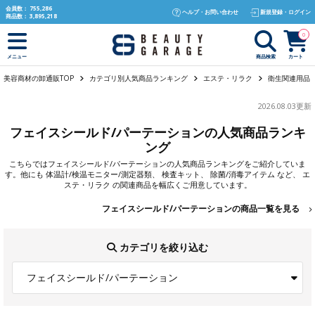
text.skipToContent
text.skipToNavigation
会員数：
755,286
ヘルプ・お問い合わせ
新規登録・ログイン
商品数：
3,895,218
0
商品検索
カート
メニュー
美容商材の卸通販TOP
カテゴリ別人気商品ランキング
エステ・リラク
衛生関連用品
2026.08.03更新
フェイスシールド/パーテーションの人気商品ランキ
ング
こちらでは
フェイスシールド/パーテーション
の人気商品ランキングをご紹介していま
す。他にも
体温計/検温モニター/測定器類
、
検査キット
、
除菌/消毒アイテム
など、
エ
ステ・リラク
の関連商品を幅広くご用意しています。
フェイスシールド/パーテーションの商品一覧を見る
カテゴリを絞り込む
フェイスシールド/パーテーション