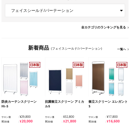
フェイスシールド/パーテーション
全カテゴリのランキングを見る
新着商品
(フェイスシールド/パーテーション)
一覧へ
防炎カーテンスクリーン
抗菌衝立スクリーン アミカ
衝立スクリーン エレガント
Hi-S
ルS
S
¥29,800
¥32,800
¥17,800
サロン価
サロン価
サロン価
¥20,000
¥21,800
¥16,600
BG卸価
BG卸価
BG卸価