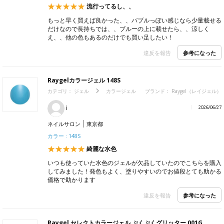
流行ってるし、、
もっと早く買えば良かった、、バブルっぽい感じなら少量載せる
だけなので長持ちでは、、ブルーの上に載せたら、、涼しく
え、、他の色もあるのだけでも買い足したい！
参考になった
違反を報告
Raygelカラージェル 148S
カテゴリ：
ジェル
カラージェル
ブランド：
Raygel（レイジェル）
i
2026/06/27
ネイルサロン
東京都
カラー : 148S
綺麗な水色
いつも使っていた水色のジェルが欠品していたのでこちらを購入
してみました！発色もよく、塗りやすいのでお値段とても助かる
価格で助かります
参考になった
違反を報告
Raygel セレクトカラージェル ぷくぷくグリッター 001G