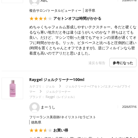
ABC
2026/07/18
複合サロン/トータルビューティー
岩手県
アセトンオフは時間がかかる
めちゃくちゃフォルム形成しやすいテクスチャー。冬だと硬くな
るなら寒い地方だと冬は違うほうがいいのかな？ 持ちはとても
良い。だけど、マシンで削った後でもアセトンの浸透が遅くてオ
フに時間がかかる。リッカ、ピタベースと比べると圧倒的に遅い
(時間を置くとちゃんとオフできますが)。逆にフィルインなら密
着度も高いのでアリだと思いました。
参考になった
違反を報告
Raygel ジェルクリーナー100ml
カテゴリ：
ジェル
ジェルクリーナー/アセトン/エタノール/プライ
マー
ジェルクリーナー
ブランド：
Raygel（レイジェル）
まーうし
2026/07/16
フリーランス美容師/ネイリスト/セラピスト
徳島県
お買い得