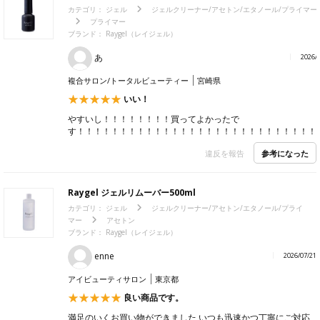
カテゴリ：
ジェル
ジェルクリーナー/アセトン/エタノール/プライマー
プライマー
ブランド：
Raygel（レイジェル）
あ
2026/
複合サロン/トータルビューティー
宮崎県
いい！
やすいし！！！！！！！！買ってよかったで
す！！！！！！！！！！！！！！！！！！！！！！！！！！！！
参考になった
違反を報告
Raygel ジェルリムーバー500ml
カテゴリ：
ジェル
ジェルクリーナー/アセトン/エタノール/プライ
マー
アセトン
ブランド：
Raygel（レイジェル）
enne
2026/07/21
アイビューティサロン
東京都
良い商品です。
満足のいくお買い物ができました いつも迅速かつ丁寧にご対応