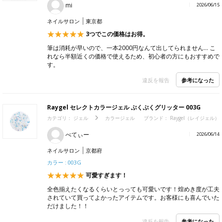
mi
2026/06/15
ネイルサロン
東京都
3つでこの価格はお得。
筆は消耗が早いので、一本2000円なんて出してられません… こ
れなら半額近くの価格で使えるため、初心者の方にもおすすめで
す。
参考になった
違反を報告
Raygel セレクトカラージェル ぷくぷくグリッター 003G
カテゴリ：
ジェル
カラージェル
ブランド：
Raygel（レイジェル）
べてぃー
2026/06/14
ネイルサロン
京都府
カラー : 003G
可愛すぎます！
全色揃えたくなるくらいとっっても可愛いです！煌めき度が工夫
されていて買ってよかったアイテムです。お客様にも喜んでいた
だけました！！
参考になった
違反を報告