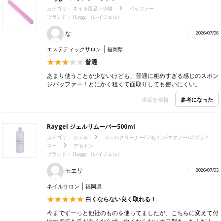
カテゴリ：
ネイル用品・小物
バッファー
ブランド：
Raygel（レイジェル）
な
2026/07/06
エステティックサロン
福岡県
普通
あまり使うことが少ないけども、普通に粗めすぎる感じのスポン
ジバッファー！とにかく粗くて面取りしても使いにくい。
参考になった
違反を報告
Raygel ジェルリムーバー500ml
カテゴリ：
ジェル
ジェルクリーナー/アセトン/エタノール/プライ
マー
アセトン
ブランド：
Raygel（レイジェル）
モエリ
2026/07/05
ネイルサロン
福岡県
白くならない良く取れる！
今までずーっと他社のものを使ってましたが、こちらに変えて付