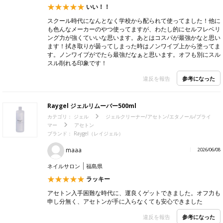
いい！！
スクール時代になんとなく学校から配られて使ってました！他に
も色んなメーカーのやつ使ってますが、わたし的にセルフレベリ
ング力が強くていいな思います。あとはコスパが最強かなと思い
ます！拭き取りが曇ってしまった時はノンワイプ上から塗ってま
す。ノンワイプがでたら最強だなぁと思います。オフも別にスル
スル削れる印象です！
参考になった
違反を報告
Raygel ジェルリムーバー500ml
カテゴリ：
ジェル
ジェルクリーナー/アセトン/エタノール/プライ
マー
アセトン
ブランド：
Raygel（レイジェル）
maaa
2026/06/08
ネイルサロン
福島県
ラッキー
アセトン入手困難な時代に、運良くゲットできました。オフ力も
申し分無く、アセトンが手に入らなくても安心できました
参考になった
違反を報告