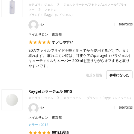
カテゴリ：
ジェル
ジェルクリーナー/アセトン/エタノール/プライ
マー
アセトン
ブランド：
Raygel（レイジェル）
siz
2026/06/23
ネイルサロン
東京都
オフしやすい
80のファイルでサイドを軽く削ってから使用するだけで、良く
取れます。 取れにくい時は、甘皮ケアのparagel（パラジェル）
キューティクルリムーバー 200mlを塗りながらオフすると取り
やすいです。
参考になった
違反を報告
Raygelカラージェル 001S
カテゴリ：
ジェル
カラージェル
ブランド：
Raygel（レイジェル）
siz
2026/06/23
ネイルサロン
東京都
カラー : 001S
001は必須