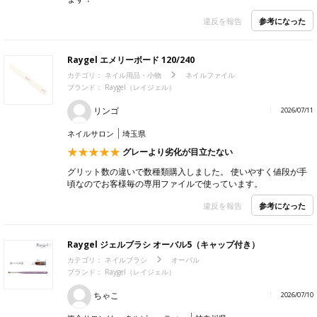
参考になった
違反を報告
Raygel エメリーボード 120/240
カテゴリ：
ネイル用品・小物
ネイルファイル
ブランド：
Raygel（レイジェル）
リンゴ
2026/07/11
ネイルサロン
埼玉県
グレーより劣化が目立たない
グリット数の違いで数種類購入しました。 使いやすく値段が手
頃なのでお客様毎の専用ファイルで使っています。
参考になった
違反を報告
Raygel ジェルブラシ オーバル5（キャップ付き）
カテゴリ：
ネイルブラシ
オーバル
ブランド：
Raygel（レイジェル）
ちゃこ
2026/07/10