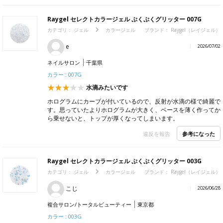
Raygel セレクトカラージェル ぷくぷくグリッター 007G
カテゴリ：
ジェル
カラージェル
ブランド：
Raygel（レイジェル）
e
2026/07/02
ネイルサロン
千葉県
カラー : 007G
水滴みたいです
ホログラムにカーブが付いているので、反射が水滴の様で綺麗で
す。思っていたよりホログラムが大きく、ベースを薄く作ってか
ら乗せないと、トップが厚くなってしまいます。
参考になった
違反を報告
Raygel セレクトカラージェル ぷくぷくグリッター 003G
カテゴリ：
ジェル
カラージェル
ブランド：
Raygel（レイジェル）
こじ
2026/06/28
複合サロン/トータルビューティー
東京都
カラー : 003G