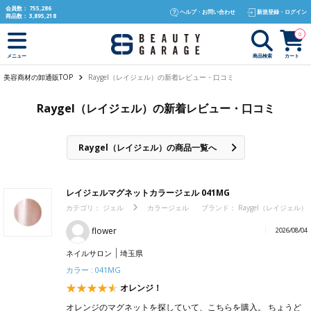
text.skipToContent
text.skipToNavigation
会員数：
755,286
ヘルプ・お問い合わせ
新規登録・ログイン
商品数：
3,895,218
0
商品検索
カート
メニュー
美容商材の卸通販TOP
Raygel（レイジェル）の新着レビュー・口コミ
Raygel（レイジェル）の新着レビュー・口コミ
Raygel（レイジェル）の商品一覧へ
レイジェルマグネットカラージェル 041MG
カテゴリ：
ジェル
カラージェル
ブランド：
Raygel（レイジェル）
flower
2026/08/04
ネイルサロン
埼玉県
カラー : 041MG
オレンジ！
オレンジのマグネットを探していて、こちらを購入。 ちょうど