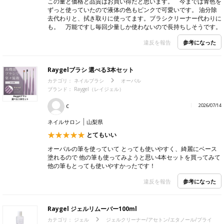
この量と価格と品質はお買い得だと思います。 今までは青色を
ずっと使っていたので液体の色もピンクで可愛いです。 油分除
去代わりと、拭き取りに使ってます。ブラシクリーナー代わりに
も。 万能ですし毎回少量しか使わないので長持ちしそうです。
参考になった
違反を報告
Raygelブラシ 選べる3本セット
カテゴリ：
ネイルブラシ
オーバル
ブランド：
Raygel（レイジェル）
c
2026/07/14
ネイルサロン
山梨県
とてもいい
オーバルの筆を使っていて とっても使いやすく、綺麗にベース
塗れるので 他の筆も使ってみようと思い4本セットを買ってみて
他の筆もとっても使いやすかったです！
参考になった
違反を報告
Raygel ジェルリムーバー100ml
カテゴリ：
ジェル
ジェルクリーナー/アセトン/エタノール/プライ