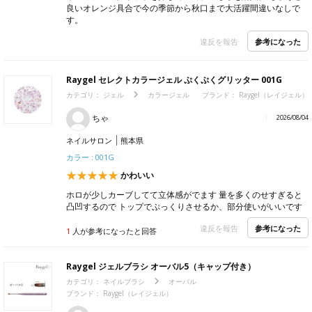
良いオレンジ具合で今の季節から秋口まで大活躍間違いなしで
す。
参考になった
違反を報告
Raygel セレクトカラージェル ぷくぷくグリッター 001G
カテゴリ：
ジェル
カラージェル
ブランド：
Raygel（レイジェル）
ちゃ
2026/08/04
ネイルサロン
熊本県
カラー : 001G
かわいい
ホロが少しカーブしてて立体感がでます 量を多くのせすぎると
凸凹するので トップでぷっくりさせるか、部分使いがいいです
参考になった
違反を報告
1
人が参考になったと回答
Raygel ジェルブラシ オーバル5（キャップ付き）
カテゴリ：
ネイルブラシ
オーバル
ブランド：
Raygel（レイジェル）