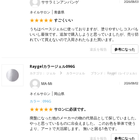
ササラミンアンパンゲ
2026/08/03
ネイルサロン
青森県
すごくいい
うちはベースジェルに使っておりますが、塗りやすいしコスパも
いいし最強です。追加で購入しようと思っていましたが、売り切
れていて買えないので入荷されたらまた買います。
参考になった
違反を報告
Raygelカラージェル096G
カテゴリ：
ジェル
カラージェル
ブランド：
Raygel（レイジェル）
MA-Mi
2026/08/02
ネイルサロン
岡山県
カラー : 096G
サロンに必須です。
廃盤になった他のメーカーの物の代替品として探していました。
やっと思っているものに出会えました。 このお色を単体で使う
より、アートで大活躍します。 無いと困る1色です。
参考になった
違反を報告