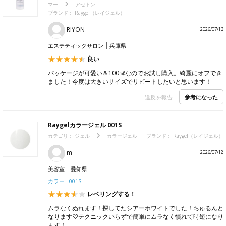
マー
アセトン
ブランド：
Raygel（レイジェル）
RIYON
2026/07/13
エステティックサロン
兵庫県
良い
パッケージが可愛い＆100㎖なのでお試し購入。綺麗にオフでき
ました！今度は大きいサイズでリピートしたいと思います！
参考になった
違反を報告
Raygelカラージェル 001S
カテゴリ：
ジェル
カラージェル
ブランド：
Raygel（レイジェル）
m
2026/07/12
美容室
愛知県
カラー : 001S
レベリングする！
ムラなくぬれます！探してたシアーホワイトでした！ちゅるんと
なります♡テクニックいらずで簡単にムラなく慣れて時短になり
ます！