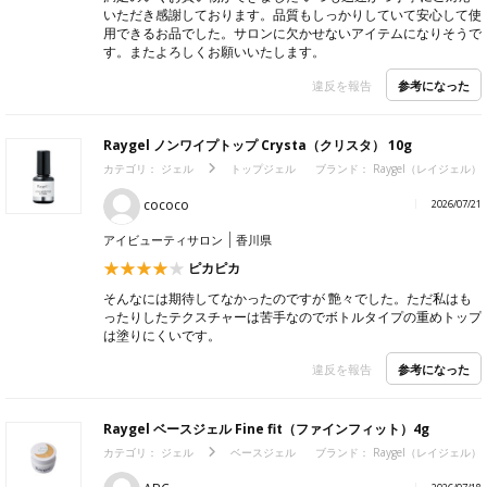
いただき感謝しております。品質もしっかりしていて安心して使
用できるお品でした。サロンに欠かせないアイテムになりそうで
す。またよろしくお願いいたします。
参考になった
違反を報告
Raygel ノンワイプトップ Crysta（クリスタ） 10g
カテゴリ：
ジェル
トップジェル
ブランド：
Raygel（レイジェル）
cococo
2026/07/21
アイビューティサロン
香川県
ピカピカ
そんなには期待してなかったのですが 艶々でした。ただ私はも
ったりしたテクスチャーは苦手なのでボトルタイプの重めトップ
は塗りにくいです。
参考になった
違反を報告
Raygel ベースジェル Fine fit（ファインフィット）4g
カテゴリ：
ジェル
ベースジェル
ブランド：
Raygel（レイジェル）