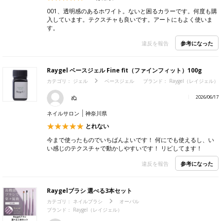
001、透明感のあるホワイト。ないと困るカラーです。何度も購
入しています。テクスチャも良いです。アートにもよく使いま
す。
参考になった
違反を報告
Raygel ベースジェル Fine fit（ファインフィット）100g
カテゴリ：
ジェル
ベースジェル
ブランド：
Raygel（レイジェル）
ぬ
2026/06/17
ネイルサロン
神奈川県
とれない
今まで使ったものでいちばんよいです！ 何にでも使えるし、い
い感じのテクスチャで動かしやすいです！ リピしてます！
参考になった
違反を報告
Raygelブラシ 選べる3本セット
カテゴリ：
ネイルブラシ
オーバル
ブランド：
Raygel（レイジェル）