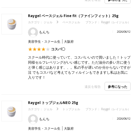
Raygel ベースジェル Fine fit（ファインフィット）25g
カテゴリ：
ジェル
ベースジェル
ブランド：
Raygel（レイジェル）
もんち
2026/06/12
美容学生・スクール生
大阪府
コスパ〇
スクール時代に使っていて、コスパいいので買いました！トップ
同様セルフレベリングがいい感じです。ただ油分の多い方に使う
と弾く感じはあります、、。私の手が遅いのか分からないですが
泣 でもコスパなど考えてもフィルインもできますし私はお気に
入りです！
参考になった
違反を報告
Raygel トップジェルNEO 25g
カテゴリ：
ジェル
トップジェル
ブランド：
Raygel（レイジェル）
もんち
2026/06/12
美容学生・スクール生
大阪府