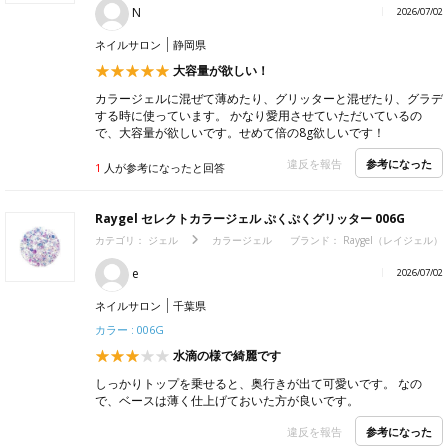
N
2026/07/02
ネイルサロン
静岡県
大容量が欲しい！
カラージェルに混ぜて薄めたり、グリッターと混ぜたり、グラデ
する時に使っています。 かなり愛用させていただいているの
で、大容量が欲しいです。せめて倍の8g欲しいです！
参考になった
違反を報告
1
人が参考になったと回答
Raygel セレクトカラージェル ぷくぷくグリッター 006G
カテゴリ：
ジェル
カラージェル
ブランド：
Raygel（レイジェル）
e
2026/07/02
ネイルサロン
千葉県
カラー : 006G
水滴の様で綺麗です
しっかりトップを乗せると、奥行きが出て可愛いです。 なの
で、ベースは薄く仕上げておいた方が良いです。
参考になった
違反を報告