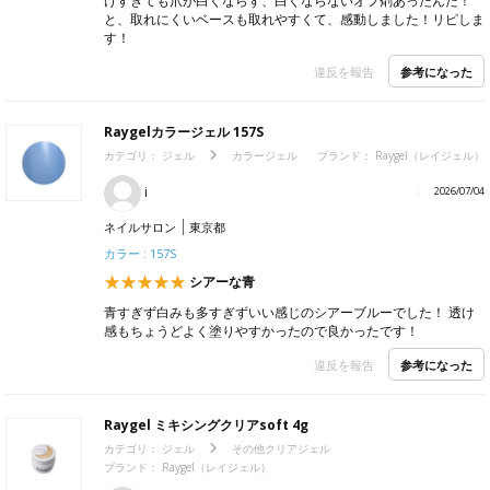
けすぎても爪が白くならず、白くならないオフ剤あったんだ！
と、取れにくいベースも取れやすくて、感動しました！リピしま
す！
参考になった
違反を報告
Raygelカラージェル 157S
カテゴリ：
ジェル
カラージェル
ブランド：
Raygel（レイジェル）
i
2026/07/04
ネイルサロン
東京都
カラー : 157S
シアーな青
青すぎず白みも多すぎずいい感じのシアーブルーでした！ 透け
感もちょうどよく塗りやすかったので良かったです！
参考になった
違反を報告
Raygel ミキシングクリアsoft 4g
カテゴリ：
ジェル
その他クリアジェル
ブランド：
Raygel（レイジェル）