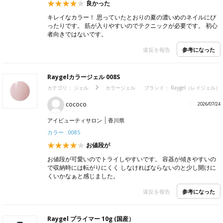
良かった
キレイなカラー！ 思っていたとおりの夏の濃いめのネイルにぴ
ったりです。 筋が入りやすいのでテクニックが必要です。 初心
者向きではないです。
参考になった
違反を報告
Raygelカラージェル 008S
カテゴリ：
ジェル
カラージェル
ブランド：
Raygel（レイジェル）
cococo
2026/07/24
アイビューティサロン
香川県
カラー : 008S
お値段が
お値段が可愛いのでトライしやすいです。 容器が傾きやすいの
で収納時には転がりにくく しなければならないのと少し開けに
くいかなぁと感じました。
参考になった
違反を報告
Raygel プライマー 10g (国産）