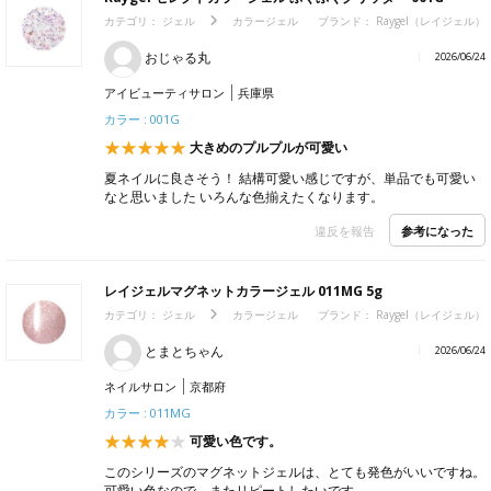
カテゴリ：
ジェル
カラージェル
ブランド：
Raygel（レイジェル）
おじゃる丸
2026/06/24
アイビューティサロン
兵庫県
カラー : 001G
大きめのプルプルが可愛い
夏ネイルに良さそう！ 結構可愛い感じですが、単品でも可愛い
なと思いました いろんな色揃えたくなります。
参考になった
違反を報告
レイジェルマグネットカラージェル 011MG 5g
カテゴリ：
ジェル
カラージェル
ブランド：
Raygel（レイジェル）
とまとちゃん
2026/06/24
ネイルサロン
京都府
カラー : 011MG
可愛い色です。
このシリーズのマグネットジェルは、とても発色がいいですね。
可愛い色なので、またリピートしたいです。