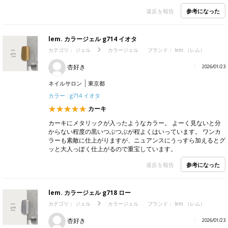
参考になった
違反を報告
lem. カラージェル g714 イオタ
カテゴリ：
ジェル
カラージェル
ブランド：
lem.（レム）
杏好き
2026/01/23
ネイルサロン
東京都
カラー : g714 イオタ
カーキ
カーキにメタリックが入ったようなカラー。 よーく見ないと分
からない程度の黒いつぶつぶが程よくはいっています。 ワンカ
ラーも素敵に仕上がりますが、ニュアンスにうっすら加えるとグ
ッと大人っぽく仕上がるので重宝しています。
参考になった
違反を報告
lem. カラージェル g718 ロー
カテゴリ：
ジェル
カラージェル
ブランド：
lem.（レム）
杏好き
2026/01/23