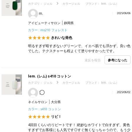
カテゴリ：
ジェル
カラージェル
ブランド：
lem.（レム）
m.
2025/06/06
アイビューティサロン
静岡県
カラー : ms210 フォレスト
きれいな発色
明るすぎず暗すぎないグリーンで、イエベ肌でも浮かず、良い色
でした。テクスチャーも程よくて塗りやすかったです。
参考になった
違反を報告
lem. (レム) s410 コットン
カテゴリ：
ジェル
カラージェル
ブランド：
lem.（レム）
¨̮⃝
2025/06/02
ネイルサロン
大分県
カラー : s410 コットン
リピ！
4回目くらいのリピートです！ 絶妙なホワイトで白すぎず、黄色
すぎずでお客様にも人気です◎すぐ無くなっちゃうので、もう少