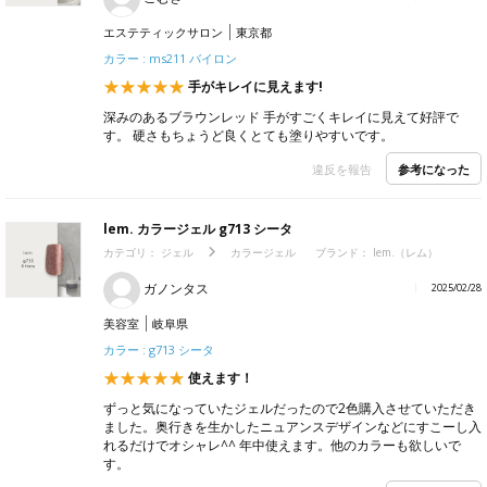
エステティックサロン
東京都
カラー : ms211 バイロン
手がキレイに見えます!
深みのあるブラウンレッド 手がすごくキレイに見えて好評で
す。 硬さもちょうど良くとても塗りやすいです。
参考になった
違反を報告
lem. カラージェル g713 シータ
カテゴリ：
ジェル
カラージェル
ブランド：
lem.（レム）
ガノンタス
2025/02/28
美容室
岐阜県
カラー : g713 シータ
使えます！
ずっと気になっていたジェルだったので2色購入させていただき
ました。奥行きを生かしたニュアンスデザインなどにすこーし入
れるだけでオシャレ^^ 年中使えます。他のカラーも欲しいで
す。