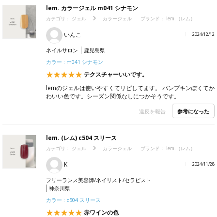
lem. カラージェル m041 シナモン
カテゴリ：
ジェル
カラージェル
ブランド：
lem.（レム）
いんこ
2024/12/12
ネイルサロン
鹿児島県
カラー : m041 シナモン
テクスチャーいいです。
lemのジェルは使いやすくてリピしてます。 パンプキンぽくてか
わいい色です。シーズン関係なしにつかそうです。
参考になった
違反を報告
lem. (レム) c504 スリース
カテゴリ：
ジェル
カラージェル
ブランド：
lem.（レム）
K
2024/11/28
フリーランス美容師/ネイリスト/セラピスト
神奈川県
カラー : c504 スリース
赤ワインの色