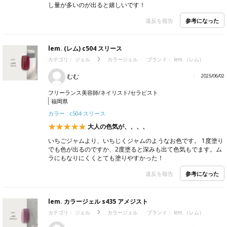
し量が多いのが出ると嬉しいです！
参考になった
違反を報告
lem. (レム) c504 スリース
カテゴリ：
ジェル
カラージェル
ブランド：
lem.（レム）
むむ
2025/06/02
フリーランス美容師/ネイリスト/セラピスト
福岡県
カラー : c504 スリース
大人の色気が、、、、
いちごジャムより、いちじくジャムのようなお色です。 1度塗り
でも色が出るのですか、2度塗ると深みも出て色気もでます。ム
ラにもなりにくくとても塗りやすかった！
参考になった
違反を報告
lem. カラージェル s435 アメジスト
カテゴリ：
ジェル
カラージェル
ブランド：
lem.（レム）