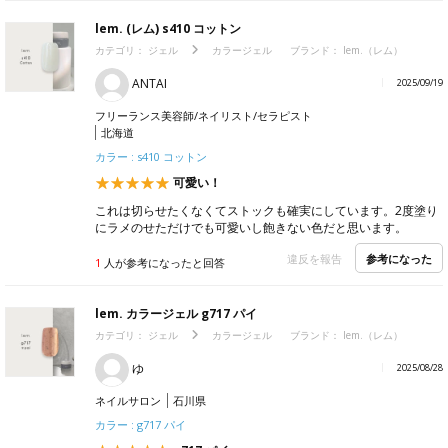
lem. (レム) s410 コットン
カテゴリ：
ジェル
カラージェル
ブランド：
lem.（レム）
ANTAI
2025/09/19
フリーランス美容師/ネイリスト/セラピスト
北海道
カラー : s410 コットン
可愛い！
これは切らせたくなくてストックも確実にしています。2度塗り
にラメのせただけでも可愛いし飽きない色だと思います。
参考になった
違反を報告
1
人が参考になったと回答
lem. カラージェル g717 パイ
カテゴリ：
ジェル
カラージェル
ブランド：
lem.（レム）
ゆ
2025/08/28
ネイルサロン
石川県
カラー : g717 パイ