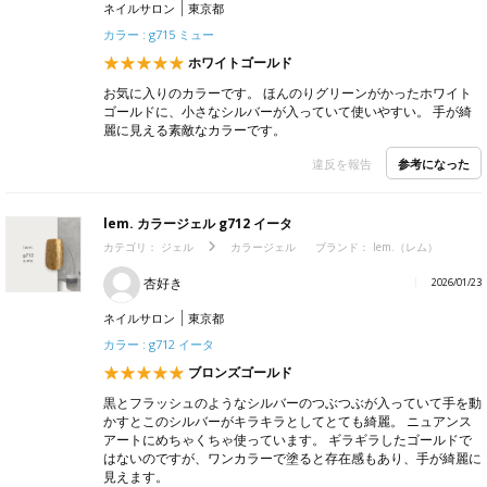
ネイルサロン
東京都
カラー : g715 ミュー
ホワイトゴールド
お気に入りのカラーです。 ほんのりグリーンがかったホワイト
ゴールドに、小さなシルバーが入っていて使いやすい。 手が綺
麗に見える素敵なカラーです。
参考になった
違反を報告
lem. カラージェル g712 イータ
カテゴリ：
ジェル
カラージェル
ブランド：
lem.（レム）
杏好き
2026/01/23
ネイルサロン
東京都
カラー : g712 イータ
ブロンズゴールド
黒とフラッシュのようなシルバーのつぶつぶが入っていて手を動
かすとこのシルバーがキラキラとしてとても綺麗。 ニュアンス
アートにめちゃくちゃ使っています。 ギラギラしたゴールドで
はないのですが、ワンカラーで塗ると存在感もあり、手が綺麗に
見えます。