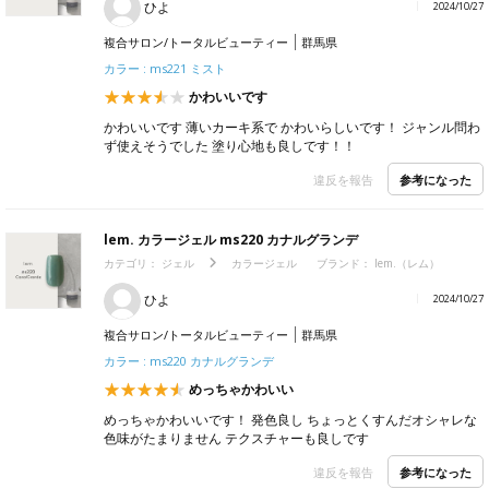
ひよ
2024/10/27
複合サロン/トータルビューティー
群馬県
カラー : ms221 ミスト
かわいいです
かわいいです 薄いカーキ系で かわいらしいです！ ジャンル問わ
ず使えそうでした 塗り心地も良しです！！
参考になった
違反を報告
lem. カラージェル ms220 カナルグランデ
カテゴリ：
ジェル
カラージェル
ブランド：
lem.（レム）
ひよ
2024/10/27
複合サロン/トータルビューティー
群馬県
カラー : ms220 カナルグランデ
めっちゃかわいい
めっちゃかわいいです！ 発色良し ちょっとくすんだオシャレな
色味がたまりません テクスチャーも良しです
参考になった
違反を報告