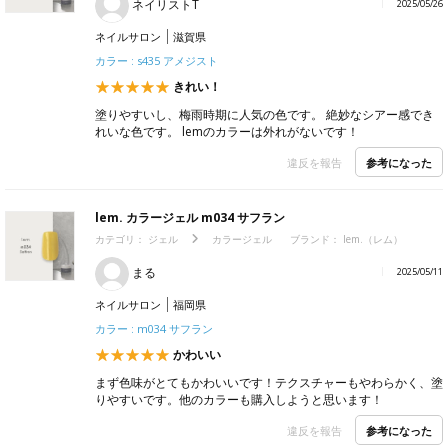
ネイリストT
2025/05/26
ネイルサロン
滋賀県
カラー : s435 アメジスト
きれい！
塗りやすいし、梅雨時期に人気の色です。 絶妙なシアー感でき
れいな色です。 lemのカラーは外れがないです！
参考になった
違反を報告
lem. カラージェル m034 サフラン
カテゴリ：
ジェル
カラージェル
ブランド：
lem.（レム）
まる
2025/05/11
ネイルサロン
福岡県
カラー : m034 サフラン
かわいい
まず色味がとてもかわいいです！テクスチャーもやわらかく、塗
りやすいです。他のカラーも購入しようと思います！
参考になった
違反を報告