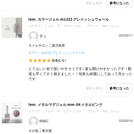
参考になった
違反を報告
lem. カラージェル ms222 グレイッシュウォール
カテゴリ：
ジェル
カラージェル
ブランド：
lem.（レム）
きょ
2025/02/17
ネイルサロン
鹿児島県
カラー : ms222 グレイッシュウォール
かわいい
とてもいい色で使いやすそうです♪ 蓋も開けやすかったです！配
達も早くてすぐ届きました！！包装も綺麗にしてあって良かった
です
参考になった
違反を報告
lem. メタルマグジェル mm-04 メタルピンク
カテゴリ：
ジェル
カラージェル
ブランド：
lem.（レム）
KNKC
2025/02/14
その他
東京都