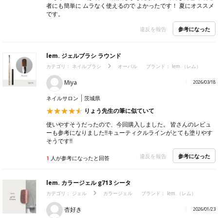
者にも簡単に ムラなく使えるので よかったです！ 夏にオススメ
です。
参考になった
違反を報告
lem. ジェルブラシ ラウンド
カテゴリ：
ネイルブラシ
オーバル
ブランド：
lem.（レム）
Miya
2026/03/18
ネイルサロン
茨城県
りょう先生の筆に似ていて
使いやすそうだったので、今回購入しました。 皆さんのレビュ
ーも参考になりました!!キューティクルラインがとても塗りやす
そうです!!
参考になった
違反を報告
1
人が参考になったと回答
lem. カラージェル g713 シータ
カテゴリ：
ジェル
カラージェル
ブランド：
lem.（レム）
杏好き
2026/01/23