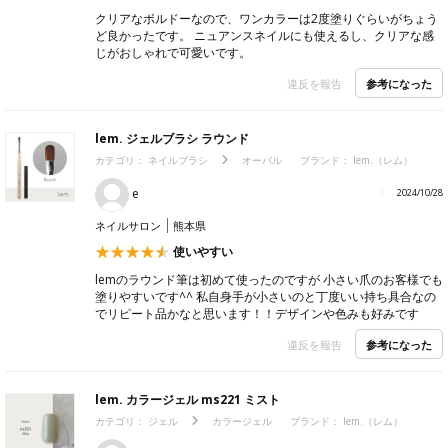
クリアなボルドーなので、ワンカラーは2度塗りぐらいがちょう
ど良かったです。 ニュアンスネイルにも使えるし、クリアな感
じがおしゃれで可愛いです。
参考になった
違反を報告
lem. ジェルブラシ ラウンド
カテゴリ：
ネイルブラシ
オーバル
ブランド：
lem.（レム）
e
2024/10/28
ネイルサロン
熊本県
使いやすい
lemのラウンド筆は初めて使ったのですが 小さい爪のお客様でも
塗りやすいです^^ 私自身手が小さいのと丁度いい持ち具合なの
でリピート品かなと思います！！デザインや色みも好みです
参考になった
違反を報告
lem. カラージェル ms221 ミスト
カテゴリ：
ジェル
カラージェル
ブランド：
lem.（レム）