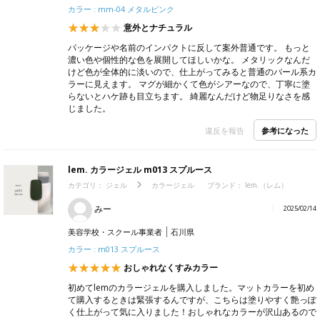
カラー : mm-04 メタルピンク
意外とナチュラル
パッケージや名前のインパクトに反して案外普通です。 もっと
濃い色や個性的な色を展開してほしいかな。 メタリックなんだ
けど色が全体的に淡いので、仕上がってみると普通のパール系カ
ラーに見えます。 マグが細かくて色がシアーなので、丁寧に塗
らないとハケ跡も目立ちます。 綺麗なんだけど物足りなさを感
じました。
参考になった
違反を報告
lem. カラージェル m013 スプルース
カテゴリ：
ジェル
カラージェル
ブランド：
lem.（レム）
みー
2025/02/14
美容学校・スクール事業者
石川県
カラー : m013 スプルース
おしゃれなくすみカラー
初めてlemのカラージェルを購入しました。マットカラーを初め
て購入するときは緊張するんですが、こちらは塗りやすく艶っぽ
く仕上がって気に入りました！おしゃれなカラーが沢山あるので