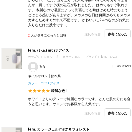
んが、買ってすぐ横の磁石が取れました。 はめてもすぐ取れま
す。 木製なので湿度によって膨張してる時ははめた時にちょう
どはまる感じがありますが、スカスカな日は何回はめてもスカス
カするためすぐ外れて不便です。 かわいいし2wayなのがお気に
入りなだけに残念です…。
参考になった
違反を報告
2
人が参考になったと回答
lem. (レム) m023 アイス
カテゴリ：
ジェル
カラージェル
ブランド：
lem.（レム）
るな
2025/06/13
ネイルサロン
熊本県
カラー : m023 アイス
綺麗な色！
ホワイトよりのグレーで綺麗なカラーです。どんな肌の方にも合
うと思います。サロンでお客様から人気です。
参考になった
違反を報告
lem. カラージェル ms210 フォレスト