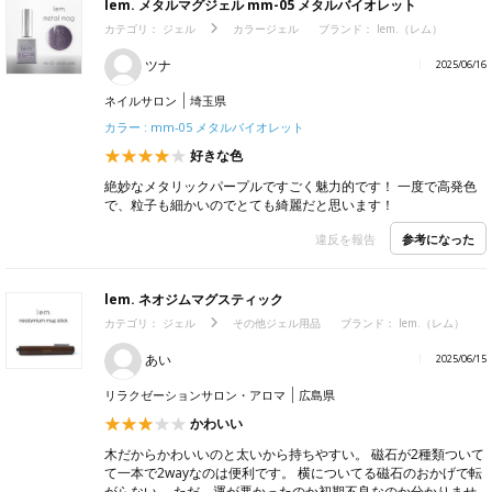
lem. メタルマグジェル mm-05 メタルバイオレット
カテゴリ：
ジェル
カラージェル
ブランド：
lem.（レム）
ツナ
2025/06/16
ネイルサロン
埼玉県
カラー : mm-05 メタルバイオレット
好きな色
絶妙なメタリックパープルですごく魅力的です！ 一度で高発色
で、粒子も細かいのでとても綺麗だと思います！
参考になった
違反を報告
lem. ネオジムマグスティック
カテゴリ：
ジェル
その他ジェル用品
ブランド：
lem.（レム）
あい
2025/06/15
リラクゼーションサロン・アロマ
広島県
かわいい
木だからかわいいのと太いから持ちやすい。 磁石が2種類ついて
て一本で2wayなのは便利です。 横についてる磁石のおかげで転
がらない。 ただ、運が悪かったのか初期不良なのか分かりませ