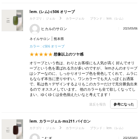
lem. (レム) c506 オリーブ
カテゴリ：
ジェル
カラージェル
ブランド：
lem.（レム）
ヒカルのサロン
2025/05/06
ネイルサロン
熊本県
カラー : c506 オリーブ
想像以上のツヤ感
オリーブという色は、わりとお客様にも人気が高く 好んでオリ
ーブという色を選ばれる方が多いのですが、 lemさんのオリーブ
はシアーなのに、しっかりオリーブ色を発色してくれて、ムラに
もならず本当に塗りやすい。ワンカラーでも大人っぽくお洒落
で、私は色々デザインするよりもこのカラーだけで充分勝負出来
るので オススメしています。 他のカラーも全て欲しくなってし
まい、ゆくゆくは全色揃えたいなと考えてます！
参考になった
違反を報告
lem. カラージェル ms211 バイロン
カテゴリ：
ジェル
カラージェル
ブランド：
lem.（レム）
こむぎ
2025/03/03