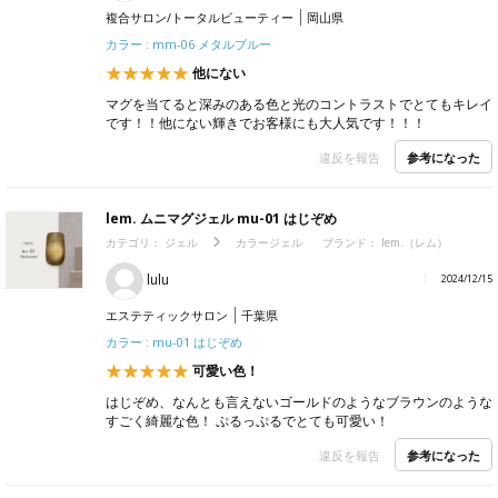
複合サロン/トータルビューティー
岡山県
カラー : mm-06 メタルブルー
他にない
マグを当てると深みのある色と光のコントラストでとてもキレイ
です！！他にない輝きでお客様にも大人気です！！！
参考になった
違反を報告
lem. ムニマグジェル mu-01 はじぞめ
カテゴリ：
ジェル
カラージェル
ブランド：
lem.（レム）
lulu
2024/12/15
エステティックサロン
千葉県
カラー : mu-01 はじぞめ
可愛い色！
はじぞめ、なんとも言えないゴールドのようなブラウンのような
すごく綺麗な色！ ぷるっぷるでとても可愛い！
参考になった
違反を報告