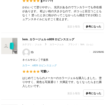
g717 パイ
かわいくて塗りやすい。 光沢があるのでワンカラーでも存在感
があります。 程よい粒の大きさなので、ボコっと目立つことも
なく！ 塗ったときに粒がのってこなかったら残念ですが(笑) ニ
ュアンスネイルにもすごく使えます。
参考になった
違反を報告
lem. カラージェル n809 ロビンスエッグ
カテゴリ：
ジェル
カラージェル
ブランド：
lem.（レム）
tb
2025/08/06
ネイルサロン
千葉県
カラー : n809 ロビンスエッグ
可愛い
はじめてこちらのメーカーのカラージェルを購入しました。 塗
りやすく、発色も写真通り！ 大満足です。なくなったらまた購
入したいです。
参考になった
違反を報告