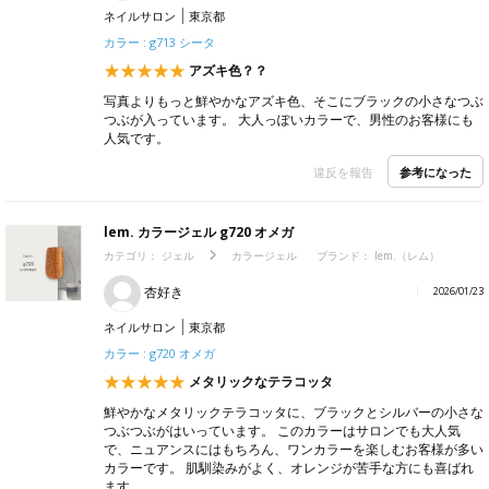
ネイルサロン
東京都
カラー : g713 シータ
アズキ色？？
写真よりもっと鮮やかなアズキ色、そこにブラックの小さなつぶ
つぶが入っています。 大人っぽいカラーで、男性のお客様にも
人気です。
参考になった
違反を報告
lem. カラージェル g720 オメガ
カテゴリ：
ジェル
カラージェル
ブランド：
lem.（レム）
杏好き
2026/01/23
ネイルサロン
東京都
カラー : g720 オメガ
メタリックなテラコッタ
鮮やかなメタリックテラコッタに、ブラックとシルバーの小さな
つぶつぶがはいっています。 このカラーはサロンでも大人気
で、ニュアンスにはもちろん、ワンカラーを楽しむお客様が多い
カラーです。 肌馴染みがよく、オレンジが苦手な方にも喜ばれ
ます。