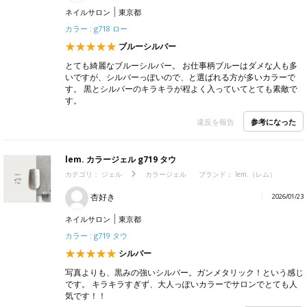
ネイルサロン
東京都
カラー : g718 ロー
ブルーシルバー
とても綺麗なブルーシルバー。 お仕事柄ブルーはダメな人も多
いですが、シルバーっぽいので、と選ばれる方が多いカラーで
す。 黒とシルバーのキラキラが程よく入っていてとても素敵で
す。
参考になった
違反を報告
lem. カラージェル g719 タウ
カテゴリ：
ジェル
カラージェル
ブランド：
lem.（レム）
杏好き
2026/01/23
ネイルサロン
東京都
カラー : g719 タウ
シルバー
写真よりも、黒みの強いシルバー。ガンメタリック！という感じ
です。 キラキラすぎず、大人っぽいカラーでサロンでとても人
気です！！