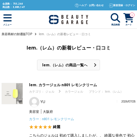
text.skipToContent
text.skipToNavigation
会員数：
755,244
ヘルプ・お問い合わせ
新規登録・ログイン
商品数：
3,885,147
0
商品検索
カート
メニュー
美容商材の卸通販TOP
lem.（レム）の新着レビュー・口コミ
lem.（レム）の新着レビュー・口コミ
lem.（レム）の商品一覧へ
lem. カラージェル n801 レモンクリーム
カテゴリ：
ジェル
カラージェル
ブランド：
lem.（レム）
YU
2026/07/28
美容室
大阪府
カラー : n801 レモンクリーム
綺麗
こちらのジェルは 初めて購入しましたが、、 綺麗な発色で 初心