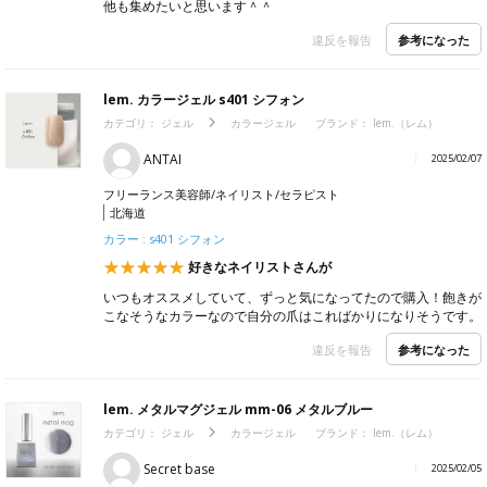
他も集めたいと思います＾＾
参考になった
違反を報告
lem. カラージェル s401 シフォン
カテゴリ：
ジェル
カラージェル
ブランド：
lem.（レム）
ANTAI
2025/02/07
フリーランス美容師/ネイリスト/セラピスト
北海道
カラー : s401 シフォン
好きなネイリストさんが
いつもオススメしていて、ずっと気になってたので購入！飽きが
こなそうなカラーなので自分の爪はこればかりになりそうです。
参考になった
違反を報告
lem. メタルマグジェル mm-06 メタルブルー
カテゴリ：
ジェル
カラージェル
ブランド：
lem.（レム）
Secret base
2025/02/05