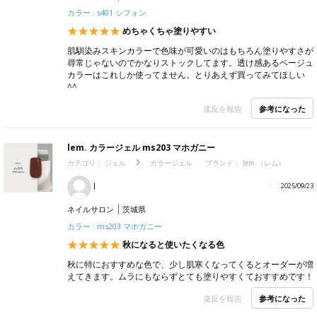
カラー : s401 シフォン
めちゃくちゃ塗りやすい
肌馴染みスキンカラーで色味が可愛いのはもちろん塗りやすさが
尋常じゃないのでかなりストックしてます。透け感あるベージュ
カラーはこれしか使ってません。とりあえず買ってみてほしい
^^
参考になった
違反を報告
lem. カラージェル ms203 マホガニー
カテゴリ：
ジェル
カラージェル
ブランド：
lem.（レム）
l
2025/09/23
ネイルサロン
茨城県
カラー : ms203 マホガニー
秋になると使いたくなる色
秋に特におすすめな色で、少し肌寒くなってくるとオーダーが増
えてきます。ムラにもならずとても塗りやすくておすすめです！
参考になった
違反を報告