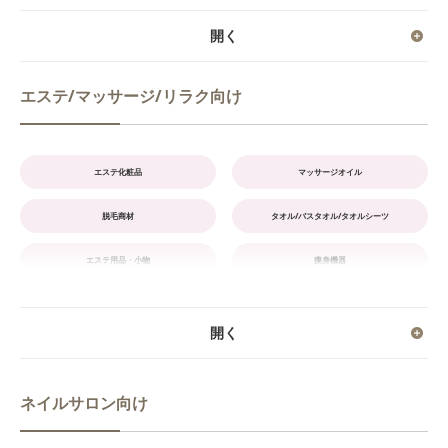
バリカン
トリマー
ドライヤー
ヘアアイロン
エステ/マッサージ/リラク向け
シザー
理美容用品・小物
ハーブティー
ドリンク
エステ化粧品
マッサージオイル
ミラー
タオルウォーマー
脱毛商材
タオル/バスタオル/タオルシーツ
消毒器
書籍
エステ用品・小物
痩身機器
ワゴン
スツール
美顔機器
スチーマー各種
シャンプーユニット
セットイス
セット面ミラー
促進器
ネイルサロン向け