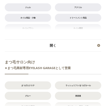
ジェル
アクリル
ネイル用品・小物
トリートメント用品
ネイルブラシ
ネイル機器
ネイルパーツ・シール
ライト
まつ毛サロン向け
※まつ毛商材専用EYELASH GARAGEとして営業
まつげエクステ
ラッシュリフト/まつげカール
グルー
美容液