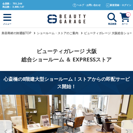
text.skipToContent
text.skipToNavigation
会員数：
755,244
ヘルプ・お問い合わせ
新規登録・ログイン
商品数：
3,885,147
0
商品検索
カート
メニュー
美容商材の卸通販TOP
ショールーム・ストアのご案内
ビューティガレージ 大阪総合ショール
ビューティガレージ 大阪
総合ショールーム ＆ EXPRESSストア
心斎橋の8階建大型ショールーム！ストアからの即配サービ
ス開始！