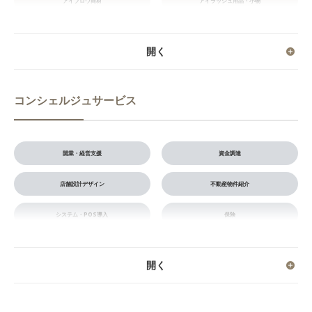
アイブロウ商材
アイラッシュ用品・小物
器具/機器
コンシェルジュサービス
開業・経営支援
資金調達
店舗設計デザイン
不動産物件紹介
システム・POS導入
保険
集客・WEB制作
フランチャイズ