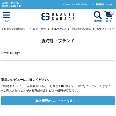
text.skipToContent
text.skipToNavigation
会員数：
755,244
ヘルプ・お問い合わせ
新規登録・ログイン
商品数：
3,885,147
0
商品検索
カート
メニュー
美容商材の卸通販TOP
鍼灸・整骨
本/DVD/CD
定期購読誌/雑誌
男性ファッショ
腕時計・ブランド
0件中 0～0件
商品のレビューにご協力ください。
投稿されたレビューが掲載されると、もれなくBGポイント50ptをプレゼントします！
※ご購入されたことがある商品のみレビュー投稿が可能です。
購入履歴からレビューを書く