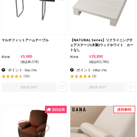
マルチフィットアームテーブル
【NATURAL Series】リクライニングチ
ェアステージ(木製)ウッドホワイト カー
トなし
¥5,980
¥29,800
BG卸価
BG卸価
(税込¥6,578)
(税込¥32,780)
ポイント
ポイント
: 59pt
(1%)
: 298pt
(1%)
(10)
(3)
SOLD OUT
SOLD OUT