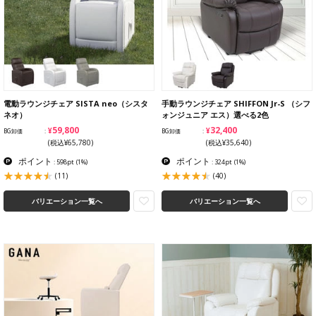
電動ラウンジチェア SISTA neo（シスタ
手動ラウンジチェア SHIFFON Jr-S （シフ
ネオ）
ォンジュニア エス）選べる2色
¥59,800
¥32,400
BG卸価
BG卸価
(税込¥65,780)
(税込¥35,640)
ポイント
ポイント
: 598pt
(1%)
: 324pt
(1%)
(11)
(40)
バリエーション一覧へ
バリエーション一覧へ