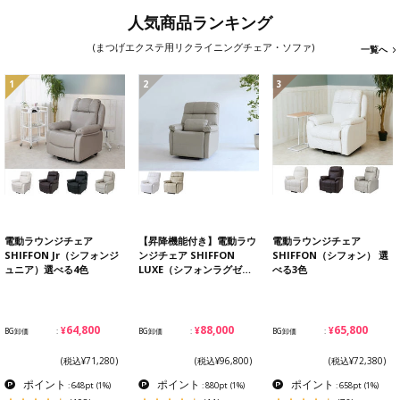
人気商品ランキング
(まつげエクステ用リクライニングチェア・ソファ)
一覧へ
1
2
3
電動ラウンジチェア
【昇降機能付き】電動ラウ
電動ラウンジチェア
SHIFFON Jr（シフォンジ
ンジチェア SHIFFON
SHIFFON（シフォン） 選
ュニア）選べる4色
LUXE（シフォンラグゼ…
べる3色
¥64,800
¥88,000
¥65,800
BG卸価
BG卸価
BG卸価
(税込¥71,280)
(税込¥96,800)
(税込¥72,380)
ポイント
ポイント
ポイント
: 648pt
(1%)
: 880pt
(1%)
: 658pt
(1%)