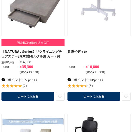
通常BG卸価から3％OFF
【NATURAL Series】リクライニングチ
昇降ペディ台
ェアステージ(木製)モルタル風 カート付
¥36,300
通常BG卸価
¥35,300
¥10,800
BG卸価
BG卸価
(税込¥38,830)
(税込¥11,880)
ポイント
ポイント
: 353pt
(1%)
: 108pt
(1%)
(2)
(5)
カートに入れる
カートに入れる