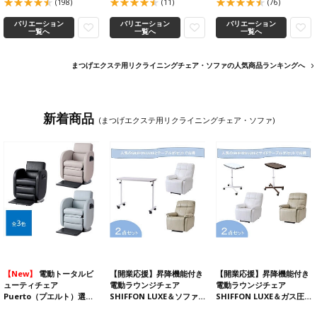
(198)
(11)
(76)
バリエーション
バリエーション
バリエーション
一覧へ
一覧へ
一覧へ
まつげエクステ用リクライニングチェア・ソファの人気商品ランキングへ
新着商品
(まつげエクステ用リクライニングチェア・ソファ)
【New】
電動トータルビ
【開業応援】昇降機能付き
【開業応援】昇降機能付き
ューティチェア
電動ラウンジチェア
電動ラウンジチェア
Puerto（プエルト）選…
SHIFFON LUXE＆ソファ…
SHIFFON LUXE＆ガス圧…