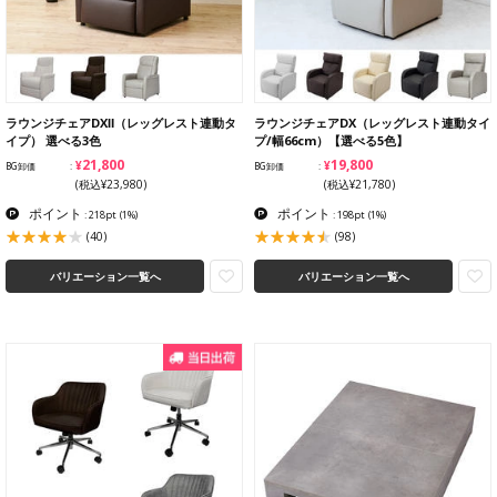
ラウンジチェアDXⅡ（レッグレスト連動タ
ラウンジチェアDX（レッグレスト連動タイ
イプ） 選べる3色
プ/幅66cm）【選べる5色】
¥21,800
¥19,800
BG卸価
BG卸価
(税込¥23,980)
(税込¥21,780)
ポイント
ポイント
: 218pt
(1%)
: 198pt
(1%)
(40)
(98)
バリエーション一覧へ
バリエーション一覧へ