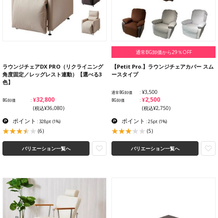
通常BG卸価から29％OFF
ラウンジチェアDX PRO（リクライニング
【Petit Pro.】ラウンジチェアカバー スム
角度固定／レッグレスト連動）【選べる3
ースタイプ
色】
¥3,500
通常BG卸価
¥32,800
¥2,500
BG卸価
BG卸価
(税込¥36,080)
(税込¥2,750)
ポイント
ポイント
: 328pt
(1%)
: 25pt
(1%)
(6)
(5)
バリエーション一覧へ
バリエーション一覧へ