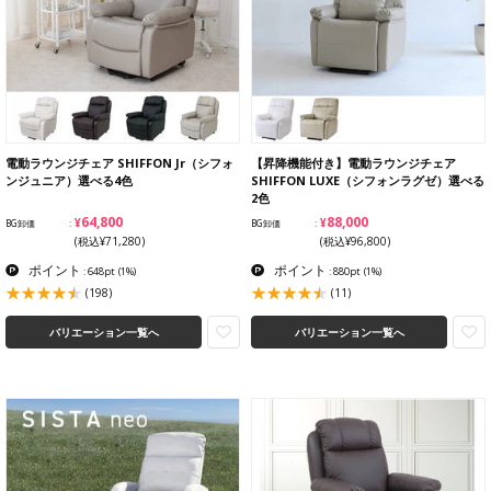
電動ラウンジチェア SHIFFON Jr（シフォ
【昇降機能付き】電動ラウンジチェア
ンジュニア）選べる4色
SHIFFON LUXE（シフォンラグゼ）選べる
2色
¥64,800
¥88,000
BG卸価
BG卸価
(税込¥71,280)
(税込¥96,800)
ポイント
ポイント
: 648pt
(1%)
: 880pt
(1%)
(198)
(11)
バリエーション一覧へ
バリエーション一覧へ