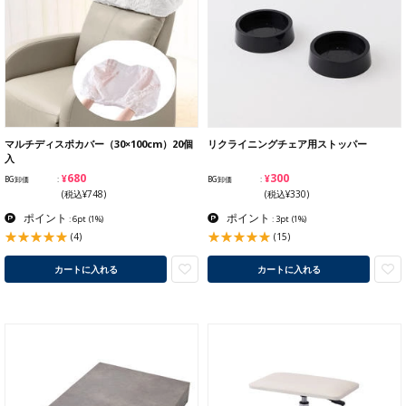
マルチディスポカバー（30×100cm）20個
リクライニングチェア用ストッパー
入
¥680
¥300
BG卸価
BG卸価
(税込¥748)
(税込¥330)
ポイント
ポイント
: 6pt
(1%)
: 3pt
(1%)
(4)
(15)
カートに入れる
カートに入れる