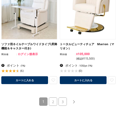
ソファ用ネイルテーブルワイドタイプ(昇降
トータルビューティチェア Marion（マ
機能＆キャスター付き)
リオン）
¥105,000
ログイン後表示
BG卸価
BG卸価
(税込¥115,500)
ポイント
ポイント
:
(1%)
: 1050pt
(1%)
(6)
(0)
カートに入れる
カートに入れる
(current)
1
2
3