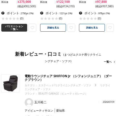
¥275,000
¥122,100
¥97,800
BG卸価
BG卸価
BG卸価
(税込¥302,500)
(税込¥134,310)
(税込¥107,580)
ポイント
ポイント
ポイント
: 2750pt
(1%)
: 1221pt
(1%)
: 978pt
(1%)
(0)
(0)
(0)
バリエーション
詳細を見る
詳細を見る
一覧へ
新着レビュー・口コミ
(まつげエクステ用リクライニ
ングチェア・ソファ)
一覧へ
電動ラウンジチェア SHIFFON Jr （シフォンジュニア）（ダー
クブラウン）
カテゴリ：
エステベッド/リクライニングチェア・ソファ
リクライ
ニングチェア・ソファ
ブランド：
BEAUTY GARAGE（ビューティガレージ）
玉川裕二
2026/07/31
アイビューティサロン
愛知県