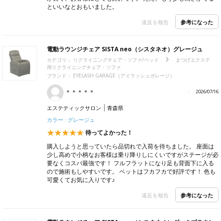
といいなとおもいました。
参考になった
違反を報告
電動ラウンジチェア SISTA neo（シスタネオ）グレージュ
カテゴリ：
リクライニングチェア・ソファ/ベッド
まつげエクステ
用リクライニングチェア・ソファ
ブランド：
EYELASH GARAGE（アイラッシュガレージ）
＊＊＊＊＊
2026/07/16
エステティックサロン
青森県
カラー : グレージュ
待ってよかった！
購入しようと思っていたら品切れで入荷を待ちました。 座面は
少し高めで小柄なお客様は乗り降りしにくいですがステージが必
要なくコスパ最強です！ フルフラットになり足も背面下に入る
ので施術もしやすいです。 ベットはフカフカで好評です！ 色も
可愛くてお気に入りです♪
参考になった
違反を報告