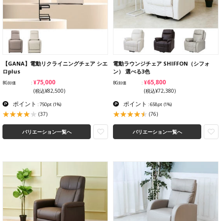
【GANA】電動リクライニングチェア シエ
電動ラウンジチェア SHIFFON（シフォ
ロplus
ン） 選べる3色
¥75,000
¥65,800
BG卸価
BG卸価
(税込¥82,500)
(税込¥72,380)
ポイント
ポイント
: 750pt
(1%)
: 658pt
(1%)
(37)
(76)
バリエーション一覧へ
バリエーション一覧へ