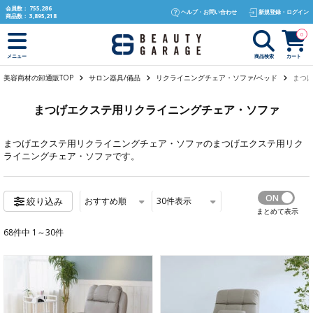
text.skipToContent
text.skipToNavigation
会員数：
755,286
ヘルプ・お問い合わせ
新規登録・ログイン
商品数：
3,895,218
0
商品検索
カート
メニュー
美容商材の卸通販TOP
サロン器具/備品
リクライニングチェア・ソファ/ベッド
まつげ
まつげエクステ用リクライニングチェア・ソファ
まつげエクステ用リクライニングチェア・ソファ
のまつげエクステ用リク
ライニングチェア・ソファです。
おすすめ順
30
件表示
絞り込み
まとめて表示
68件中 1～30件