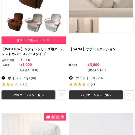
通常BG卸価から33％OFF
【Petit Pro.】シフォンシリーズ用アーム
【GANA】サポートクッション
レストカバー スムースタイプ
¥1,500
通常BG卸価
¥1,000
¥3,000
BG卸価
BG卸価
(税込¥1,100)
(税込¥3,300)
ポイント
ポイント
: 10pt
(1%)
: 30pt
(1%)
(2)
(7)
バリエーション一覧へ
バリエーション一覧へ