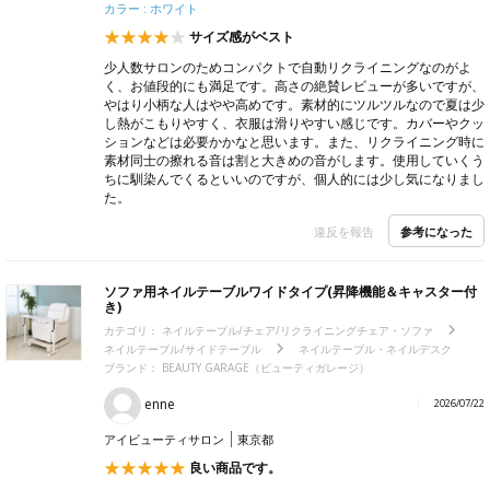
カラー : ホワイト
サイズ感がベスト
少人数サロンのためコンパクトで自動リクライニングなのがよ
く、お値段的にも満足です。高さの絶賛レビューが多いですが、
やはり小柄な人はやや高めです。素材的にツルツルなので夏は少
し熱がこもりやすく、衣服は滑りやすい感じです。カバーやクッ
ションなどは必要かかなと思います。また、リクライニング時に
素材同士の擦れる音は割と大きめの音がします。使用していくう
ちに馴染んでくるといいのですが、個人的には少し気になりまし
た。
参考になった
違反を報告
ソファ用ネイルテーブルワイドタイプ(昇降機能＆キャスター付
き)
カテゴリ：
ネイルテーブル/チェア/リクライニングチェア・ソファ
ネイルテーブル/サイドテーブル
ネイルテーブル・ネイルデスク
ブランド：
BEAUTY GARAGE（ビューティガレージ）
enne
2026/07/22
アイビューティサロン
東京都
良い商品です。