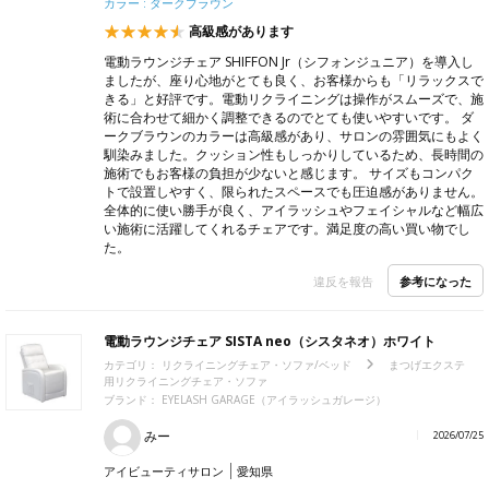
カラー : ダークブラウン
高級感があります
電動ラウンジチェア SHIFFON Jr（シフォンジュニア）を導入し
ましたが、座り心地がとても良く、お客様からも「リラックスで
きる」と好評です。電動リクライニングは操作がスムーズで、施
術に合わせて細かく調整できるのでとても使いやすいです。 ダ
ークブラウンのカラーは高級感があり、サロンの雰囲気にもよく
馴染みました。クッション性もしっかりしているため、長時間の
施術でもお客様の負担が少ないと感じます。 サイズもコンパク
トで設置しやすく、限られたスペースでも圧迫感がありません。
全体的に使い勝手が良く、アイラッシュやフェイシャルなど幅広
い施術に活躍してくれるチェアです。満足度の高い買い物でし
た。
参考になった
違反を報告
電動ラウンジチェア SISTA neo（シスタネオ）ホワイト
カテゴリ：
リクライニングチェア・ソファ/ベッド
まつげエクステ
用リクライニングチェア・ソファ
ブランド：
EYELASH GARAGE（アイラッシュガレージ）
みー
2026/07/25
アイビューティサロン
愛知県