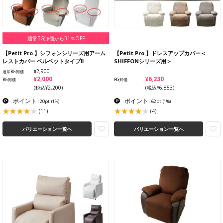
通常BG卸価から31％OFF
【Petit Pro.】シフォンシリーズ用アーム
【Petit Pro.】ドレスアップカバー＜
レストカバー ベルベットタイプⅡ
SHIFFONシリーズ用＞
¥2,900
通常BG卸価
¥2,000
¥6,230
BG卸価
BG卸価
(税込¥2,200)
(税込¥6,853)
ポイント
ポイント
: 20pt
(1%)
: 62pt
(1%)
(11)
(4)
バリエーション一覧へ
バリエーション一覧へ