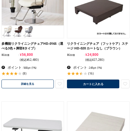
多機能リクライニングチェアHD-016S（選
リクライニングチェア（フットケア）ステ
べる3色＋脚部8タイプ）
ージ HD-020 カートなし（ブラウン）
¥56,800
¥24,800
BG卸価
BG卸価
(税込¥62,480)
(税込¥27,280)
ポイント
ポイント
: 568pt
(1%)
: 248pt
(1%)
(8)
(16)
カートに入れる
詳細を見る