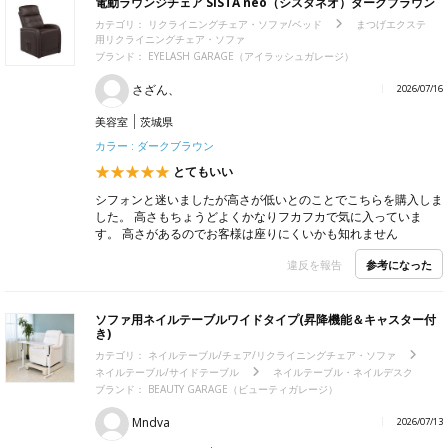
電動ラウンジチェア SISTA neo（シスタネオ）ダークブラウン
カテゴリ：
リクライニングチェア・ソファ/ベッド
まつげエクステ
用リクライニングチェア・ソファ
ブランド：
EYELASH GARAGE（アイラッシュガレージ）
さざん、
2026/07/16
美容室
茨城県
カラー : ダークブラウン
とてもいい
シフォンと迷いましたが高さが低いとのことでこちらを購入しま
した。 高さもちょうどよくかなりフカフカで気に入っていま
す。 高さがあるのでお客様は座りにくいかも知れません
参考になった
違反を報告
ソファ用ネイルテーブルワイドタイプ(昇降機能＆キャスター付
き)
カテゴリ：
ネイルテーブル/チェア/リクライニングチェア・ソファ
ネイルテーブル/サイドテーブル
ネイルテーブル・ネイルデスク
ブランド：
BEAUTY GARAGE（ビューティガレージ）
Mndva
2026/07/13