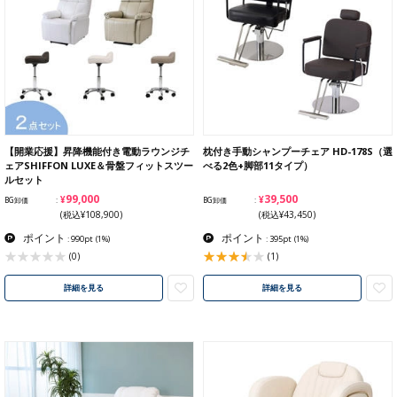
【開業応援】昇降機能付き電動ラウンジチ
枕付き手動シャンプーチェア HD-178S（選
ェアSHIFFON LUXE＆骨盤フィットスツー
べる2色+脚部11タイプ）
ルセット
¥99,000
¥39,500
BG卸価
BG卸価
(税込¥108,900)
(税込¥43,450)
ポイント
ポイント
: 990pt
(1%)
: 395pt
(1%)
(1)
(0)
詳細を見る
詳細を見る