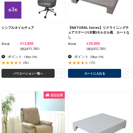
シンプルネイルチェア
【NATURAL Series】リクライニングチ
ェアステージ(木製)モルタル風 カートな
し
¥13,800
¥29,800
BG卸価
BG卸価
(税込¥15,180)
(税込¥32,780)
ポイント
ポイント
: 138pt
(1%)
: 298pt
(1%)
(36)
(15)
バリエーション一覧へ
カートに入れる