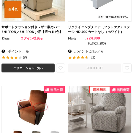
サポートクッション付きレザー製カバー
リクライニングチェア（フットケア）ステ
SHIFFON／SHIFFON Jr用【選べる4色】
ージ HD-020 カートなし（ホワイト）
¥24,800
ログイン後表示
BG卸価
BG卸価
(税込¥27,280)
ポイント
ポイント
:
(1%)
: 248pt
(1%)
(8)
(32)
バリエーション一覧へ
SOLD OUT