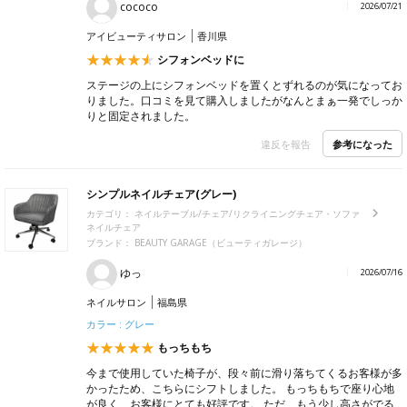
cococo
2026/07/21
アイビューティサロン
香川県
シフォンベッドに
ステージの上にシフォンベッドを置くとずれるのが気になってお
りました。口コミを見て購入しましたがなんとまぁ一発でしっか
りと固定されました。
参考になった
違反を報告
シンプルネイルチェア(グレー)
カテゴリ：
ネイルテーブル/チェア/リクライニングチェア・ソファ
ネイルチェア
ブランド：
BEAUTY GARAGE（ビューティガレージ）
ゆっ
2026/07/16
ネイルサロン
福島県
カラー : グレー
もっちもち
今まで使用していた椅子が、段々前に滑り落ちてくるお客様が多
かったため、こちらにシフトしました。 もっちもちで座り心地
が良く、お客様にとても好評です。 ただ、もう少し高さがでる